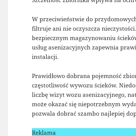
Szczelność zbiornika wpływa na ochr
W przeciwieństwie do przydomowych 
filtruje ani nie oczyszcza nieczystości
bezpiecznym magazynowaniu ścieków.
usług asenizacyjnych zapewnia praw
instalacji.
Prawidłowo dobrana pojemność zbior
częstotliwość wywozu ścieków. Nied
liczbę wizyt wozu asenizacyjnego, n
może okazać się niepotrzebnym wyd
pozwala dobrać szambo najlepiej dop
Reklama