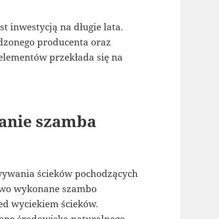
t inwestycją na długie lata.
dzonego producenta oraz
elementów przekłada się na
łanie szamba
owywania ścieków pochodzących
owo wykonane szambo
zed wyciekiem ścieków.