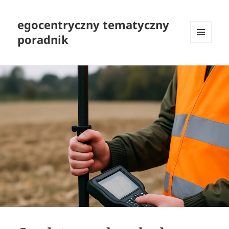
egocentryczny tematyczny
poradnik
MENU
I
WIDGETY