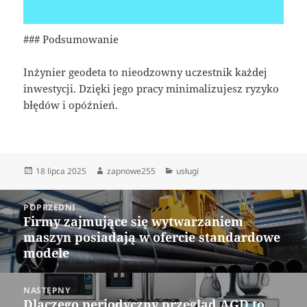
### Podsumowanie
Inżynier geodeta to nieodzowny uczestnik każdej
inwestycji. Dzięki jego pracy minimalizujesz ryzyko
błędów i opóźnień.
Data
Autor
Kategorie
18 lipca 2025
zapnowe255
usługi
publikacji
Nawigacja
POPRZEDNI
wpisu
Firmy zajmujące się wytwarzaniem
Poprzedni
maszyn posiadają w ofercie standardowe
wpis:
modele
NASTĘPNY
Dlaczego periodyczny przegląd AGD to
Następny