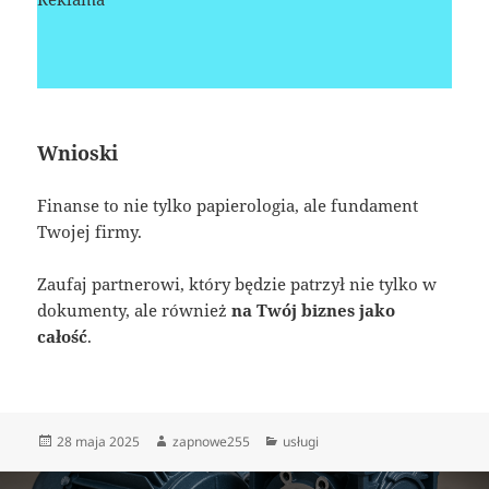
Wnioski
Finanse to nie tylko papierologia, ale fundament
Twojej firmy.
Zaufaj partnerowi, który będzie patrzył nie tylko w
dokumenty, ale również
na Twój biznes jako
całość
.
Data
Autor
Kategorie
28 maja 2025
zapnowe255
usługi
publikacji
Nawigacja