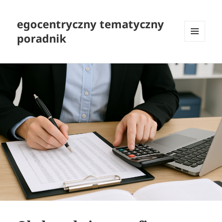
egocentryczny tematyczny
poradnik
MENU
I
WIDGETY