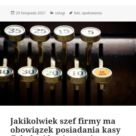
Data
Kategorie
Tagi
29 listopada 2021
usługi
leki
,
opakowania
publikacji
Jakikolwiek szef firmy ma
obowiązek posiadania kasy