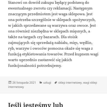
Stanowi on dowód zakupu będący podstawą do
ewentualnego zwrotu czy reklamacji. Następnym
znaczącym przedmiotem jest waga sklepowa. Jest
ona potrzeba szczególnie w sklepach spożywczych,
w jakich sprzedawane są warzywa oraz owoce. Jest
ona również niezbędna w sklepach mięsnych, a
także na targach czy bazarach. Dla stoisk
zajmujących się sprzedażą nabiału, mięs, wędlin,
ryb, warzyw i owoców pomocna okaże się waga z
funkcją etykietowania towarów. Przed kupnem wagi
warto uprzednio zastanwić się jakich
funkcjonalności potrzebujemy.
Data
Kategorie
Tagi
26 listopada 2021
usługi
sklep internetowy
,
wagi sklep
publikacji
internetowy
Jeśli jesteśmy lub