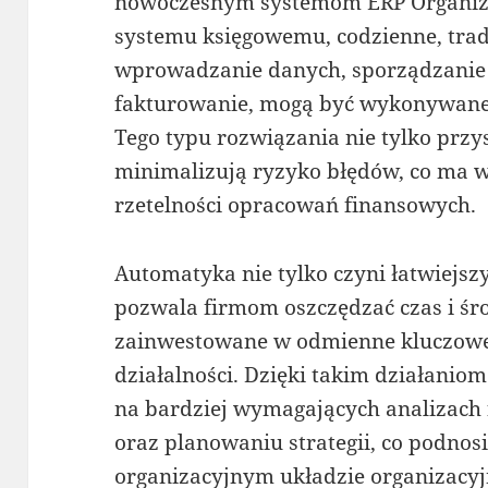
nowoczesnym systemom ERP Organizac
systemu księgowemu, codzienne, trady
wprowadzanie danych, sporządzanie
fakturowanie, mogą być wykonywane
Tego typu rozwiązania nie tylko przys
minimalizują ryzyko błędów, co ma wa
rzetelności opracowań finansowych.
Automatyka nie tylko czyni łatwiejsz
pozwala firmom oszczędzać czas i śro
zainwestowane w odmienne kluczow
działalności. Dzięki takim działanio
na bardziej wymagających analizach 
oraz planowaniu strategii, co podnos
organizacyjnym układzie organizacyjne