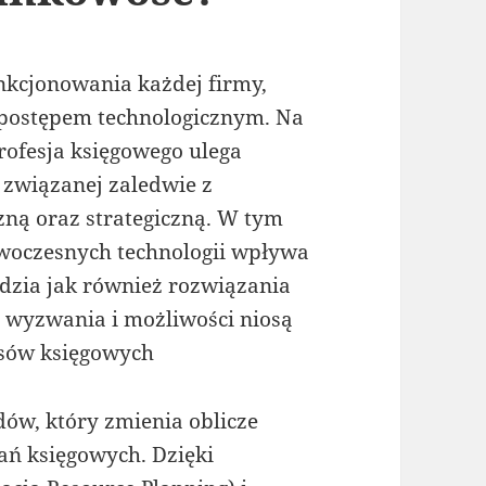
kcjonowania każdej firmy,
 z postępem technologicznym. Na
profesja księgowego ulega
i związanej zaledwie z
czną oraz strategiczną. W tym
owoczesnych technologii wpływa
ędzia jak również rozwiązania
e wyzwania i możliwości niosą
esów księgowych
dów, który zmienia oblicze
łań księgowych. Dzięki