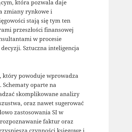
ącym, która pozwala daje
a zmiany rynkowe i
ęgowości stają się tym ten
orami przeszłości finansowej
nsultantami w procesie
decyzji. Sztuczna inteligencja
zar, który powoduje wprowadza
. Schematy oparte na
wadzać skomplikowane analizy
oszustwa, oraz nawet sugerować
adowo zastosowania SI w
rozpoznawanie faktur oraz
przyspiesza czynności księgowe i