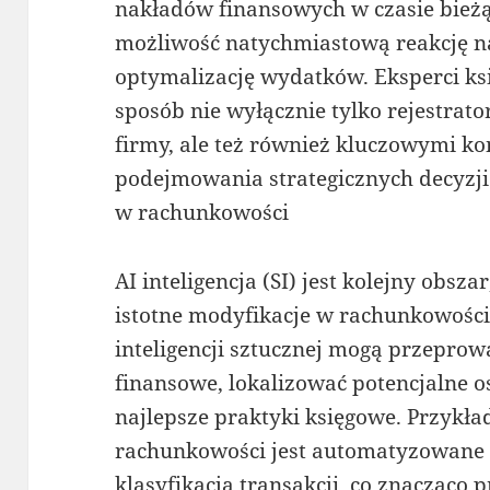
nakładów finansowych w czasie bież
możliwość natychmiastową reakcję n
optymalizację wydatków. Eksperci ksi
sposób nie wyłącznie tylko rejestrat
firmy, ale też również kluczowymi ko
podejmowania strategicznych decyzji 
w rachunkowości
AI inteligencja (SI) jest kolejny obs
istotne modyfikacje w rachunkowości
inteligencji sztucznej mogą przepro
finansowe, lokalizować potencjalne 
najlepsze praktyki księgowe. Przykł
rachunkowości jest automatyzowane 
klasyfikacja transakcji, co znacząco 