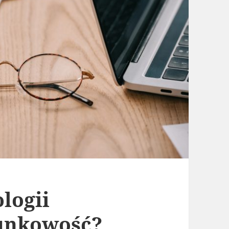
logii
unkowość?